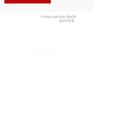
Preise exklusiv MwSt
zurück
Wettsteinplatz 8
4058 Basel
Tel.:
+41 61 689 18 22
Montag – Freitag: 8.00 – 17.00 Uhr
ausserhalb der Öffnungszeiten:
info@savoirfaire-basel.com